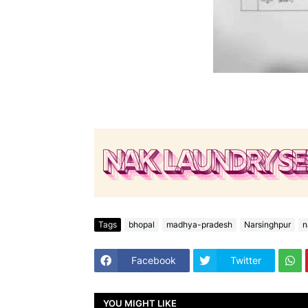
Tags
bhopal
madhya-pradesh
Narsinghpur
n
Facebook
Twitter
YOU MIGHT LIKE