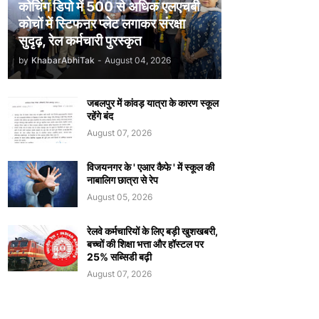
कोचिंग डिपो में 500 से अधिक एलएचबी
कोचों में स्टिफऩर प्लेट लगाकर संरक्षा
सुदृढ़, रेल कर्मचारी पुरस्कृत
by
KhabarAbhiTak
-
August 04, 2026
जबलपुर में कांवड़ यात्रा के कारण स्कूल
रहेंगे बंद
August 07, 2026
विजयनगर के ' एआर कैफे ' में स्कूल की
नाबालिग छात्रा से रेप
August 05, 2026
रेलवे कर्मचारियों के लिए बड़ी खुशखबरी,
बच्चों की शिक्षा भत्ता और हॉस्टल पर
25% सब्सिडी बढ़ी
August 07, 2026