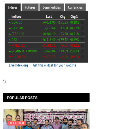
')
POPULAR POSTS
JABALPUR