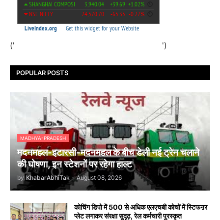
('
')
POPULAR POSTS
MADHYA-PRADESH
मदनमहल-इटारसी-मदनमहल के बीच डेली नई ट्रेन चलाने
की घोषणा, इन स्टेशनों पर रहेगा हाल्ट
by
KhabarAbhiTak
-
August 08, 2026
कोचिंग डिपो में 500 से अधिक एलएचबी कोचों में स्टिफऩर
प्लेट लगाकर संरक्षा सुदृढ़, रेल कर्मचारी पुरस्कृत