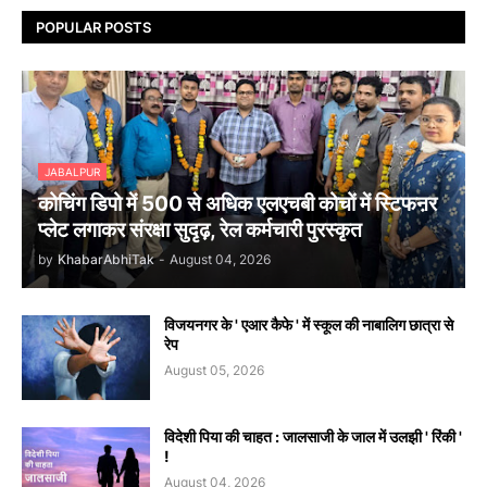
POPULAR POSTS
JABALPUR
कोचिंग डिपो में 500 से अधिक एलएचबी कोचों में स्टिफऩर
प्लेट लगाकर संरक्षा सुदृढ़, रेल कर्मचारी पुरस्कृत
by
KhabarAbhiTak
-
August 04, 2026
विजयनगर के ' एआर कैफे ' में स्कूल की नाबालिग छात्रा से
रेप
August 05, 2026
विदेशी पिया की चाहत : जालसाजी के जाल में उलझी ' रिंकी '
!
August 04, 2026