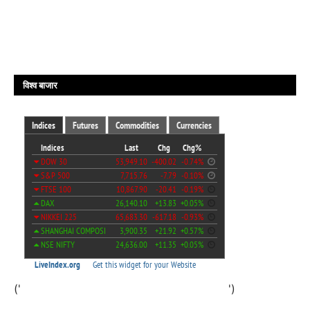
विश्व बाजार
('
')