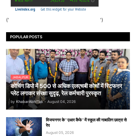
('
')
POPULAR POSTS
JABALPUR
कोचिंग डिपो में 500 से अधिक एलएचबी कोचों में स्टिफऩर
प्लेट लगाकर संरक्षा सुदृढ़, रेल कर्मचारी पुरस्कृत
by
KhabarAbhiTak
-
August 04, 2026
विजयनगर के ' एआर कैफे ' में स्कूल की नाबालिग छात्रा से
रेप
August 05, 2026