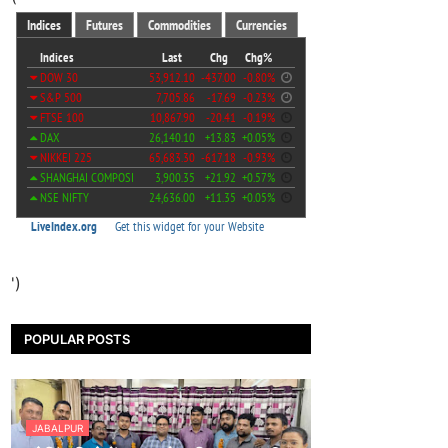
')
POPULAR POSTS
JABALPUR