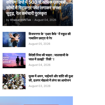
कोचिंग डिपो में 500 से अधिक एलएचबी
कोचों में स्टिफऩर प्लेट लगाकर संरक्षा
सुदृढ़, रेल कर्मचारी पुरस्कृत
by
KhabarAbhiTak
-
August 04, 2026
विजयनगर के ' एआर कैफे ' में स्कूल की
नाबालिग छात्रा से रेप
August 05, 2026
विदेशी पिया की चाहत : जालसाजी के
जाल में उलझी ' रिंकी ' !
August 04, 2026
मुल्क में अमन, भाईचारे और शांति की दुआ
की, ढलगर मोहल्ले में लंगर का आयोजन
August 03, 2026