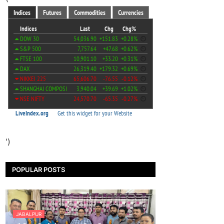
')
POPULAR POSTS
JABALPUR