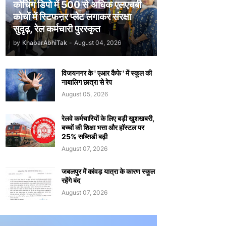
कोचिंग डिपो में 500 से अधिक एलएचबी
कोचों में स्टिफऩर प्लेट लगाकर संरक्षा
सुदृढ़, रेल कर्मचारी पुरस्कृत
by
KhabarAbhiTak
-
August 04, 2026
विजयनगर के ' एआर कैफे ' में स्कूल की
नाबालिग छात्रा से रेप
August 05, 2026
रेलवे कर्मचारियों के लिए बड़ी खुशखबरी,
बच्चों की शिक्षा भत्ता और हॉस्टल पर
25% सब्सिडी बढ़ी
August 07, 2026
जबलपुर में कांवड़ यात्रा के कारण स्कूल
रहेंगे बंद
August 07, 2026