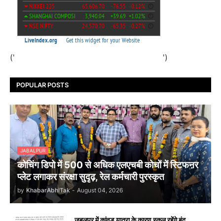
('
')
POPULAR POSTS
JABALPUR
कोचिंग डिपो में 500 से अधिक एलएचबी कोचों में स्टिफऩर
प्लेट लगाकर संरक्षा सुदृढ़, रेल कर्मचारी पुरस्कृत
by
KhabarAbhiTak
-
August 04, 2026
जबलपुर में कांवड़ यात्रा के कारण स्कूल रहेंगे बंद