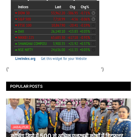
('
')
POPULAR POSTS
JABALPUR
कोचिंग डिपो में 500 से अधिक एलएचबी कोचों में स्टिफऩर