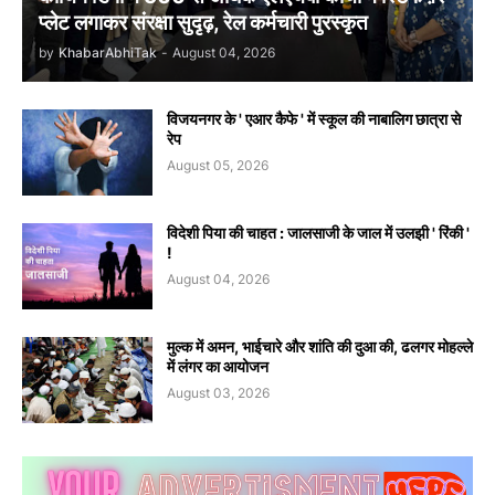
प्लेट लगाकर संरक्षा सुदृढ़, रेल कर्मचारी पुरस्कृत
by
KhabarAbhiTak
-
August 04, 2026
विजयनगर के ' एआर कैफे ' में स्कूल की नाबालिग छात्रा से
रेप
August 05, 2026
विदेशी पिया की चाहत : जालसाजी के जाल में उलझी ' रिंकी '
!
August 04, 2026
मुल्क में अमन, भाईचारे और शांति की दुआ की, ढलगर मोहल्ले
में लंगर का आयोजन
August 03, 2026