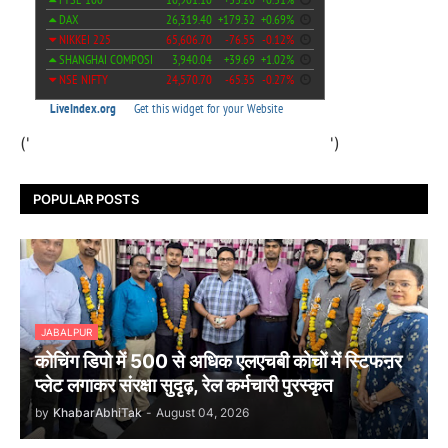
('
')
POPULAR POSTS
JABALPUR
कोचिंग डिपो में 500 से अधिक एलएचबी कोचों में स्टिफऩर
प्लेट लगाकर संरक्षा सुदृढ़, रेल कर्मचारी पुरस्कृत
by
KhabarAbhiTak
-
August 04, 2026