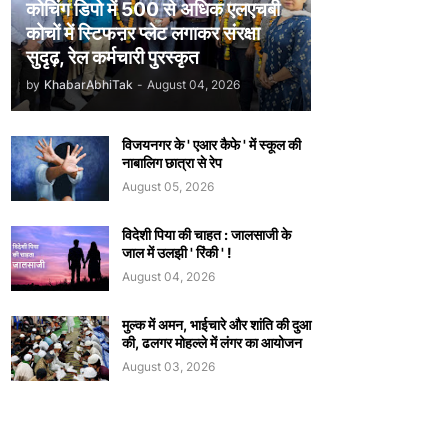
कोचिंग डिपो में 500 से अधिक एलएचबी
कोचों में स्टिफऩर प्लेट लगाकर संरक्षा
सुदृढ़, रेल कर्मचारी पुरस्कृत
by
KhabarAbhiTak
-
August 04, 2026
विजयनगर के ' एआर कैफे ' में स्कूल की
नाबालिग छात्रा से रेप
August 05, 2026
विदेशी पिया की चाहत : जालसाजी के
जाल में उलझी ' रिंकी ' !
August 04, 2026
मुल्क में अमन, भाईचारे और शांति की दुआ
की, ढलगर मोहल्ले में लंगर का आयोजन
August 03, 2026