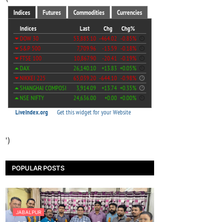
')
POPULAR POSTS
JABALPUR