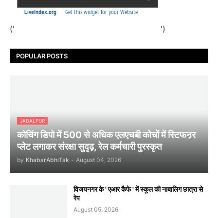
('
')
POPULAR POSTS
JABALPUR
कोचिंग डिपो में 500 से अधिक एलएचबी कोचों में स्टिफऩर
प्लेट लगाकर संरक्षा सुदृढ़, रेल कर्मचारी पुरस्कृत
by
KhabarAbhiTak
-
August 04, 2026
विजयनगर के ' एआर कैफे ' में स्कूल की नाबालिग छात्रा से
रेप
August 05, 2026