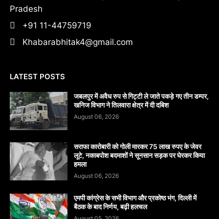
Pradesh
+91 11-44759719
Khabarabhitak4@gmail.com
LATEST POSTS
जबलपुर में अवैध रुप से गिट्टी ले जाते पकड़े गए तीन डम्पर,
खनिज विभाग ने तिलवारा क्षेत्र में दी दबिश
August 06, 2026
सराफा कारोबारी को गोली मारकर 75 लाख रुपए के जेवर
लूटे, नकाबपोश बदमाशों ने सूनसान सड़क पर घेरकर किया
हमला
August 06, 2026
एमपी कांग्रेस के सभी विभाग और प्रकोष्ठ भंग, दिल्ली में
बैठक के बाद निर्णय, बढ़ी हलचल
August 05, 2026