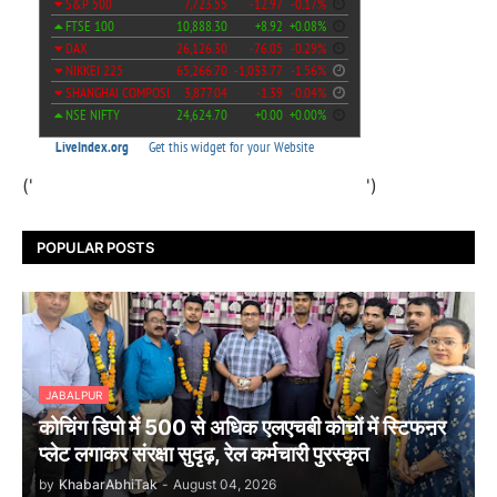
('
')
POPULAR POSTS
JABALPUR
कोचिंग डिपो में 500 से अधिक एलएचबी कोचों में स्टिफऩर
प्लेट लगाकर संरक्षा सुदृढ़, रेल कर्मचारी पुरस्कृत
by
KhabarAbhiTak
-
August 04, 2026