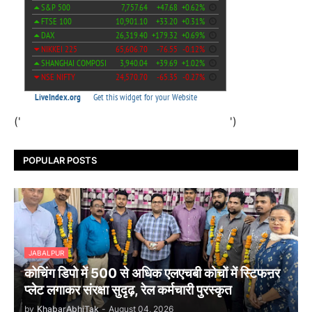
('
')
POPULAR POSTS
JABALPUR
कोचिंग डिपो में 500 से अधिक एलएचबी कोचों में स्टिफऩर
प्लेट लगाकर संरक्षा सुदृढ़, रेल कर्मचारी पुरस्कृत
by
KhabarAbhiTak
-
August 04, 2026