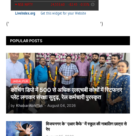
('
')
POPULAR POSTS
JABALPUR
कोचिंग डिपो में 500 से अधिक एलएचबी कोचों में स्टिफऩर
प्लेट लगाकर संरक्षा सुदृढ़, रेल कर्मचारी पुरस्कृत
by
KhabarAbhiTak
-
August 04, 2026
विजयनगर के ' एआर कैफे ' में स्कूल की नाबालिग छात्रा से
रेप