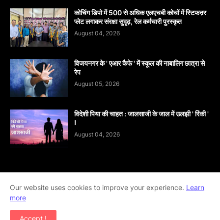
कोचिंग डिपो में 500 से अधिक एलएचबी कोचों में स्टिफऩर
प्लेट लगाकर संरक्षा सुदृढ़, रेल कर्मचारी पुरस्कृत
August 04, 2026
विजयनगर के ' एआर कैफे ' में स्कूल की नाबालिग छात्रा से
रेप
August 05, 2026
विदेशी पिया की चाहत : जालसाजी के जाल में उलझी ' रिंकी '
!
August 04, 2026
Home
About
contact-us
Disclaimer
Our website uses cookies to improve your experience.
Learn
more
Privacy-Policy
Terms-And-Conditions
Accept !
Copyright ©
2026
khabar abhi tak