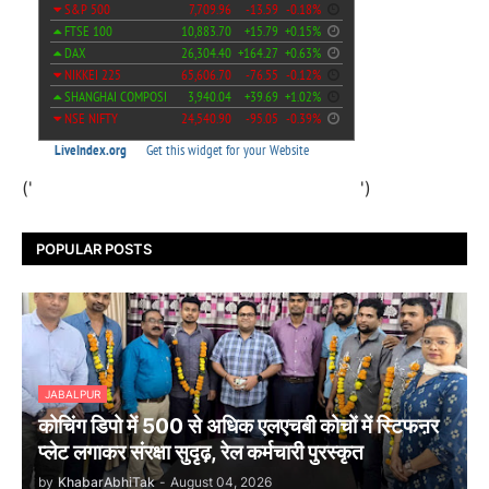
('
')
POPULAR POSTS
JABALPUR
कोचिंग डिपो में 500 से अधिक एलएचबी कोचों में स्टिफऩर
प्लेट लगाकर संरक्षा सुदृढ़, रेल कर्मचारी पुरस्कृत
by
KhabarAbhiTak
-
August 04, 2026