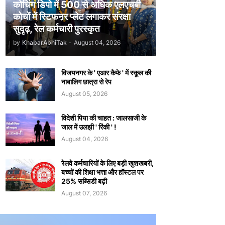
कोचिंग डिपो में 500 से अधिक एलएचबी
कोचों में स्टिफऩर प्लेट लगाकर संरक्षा
सुदृढ़, रेल कर्मचारी पुरस्कृत
by
KhabarAbhiTak
-
August 04, 2026
विजयनगर के ' एआर कैफे ' में स्कूल की
नाबालिग छात्रा से रेप
August 05, 2026
विदेशी पिया की चाहत : जालसाजी के
जाल में उलझी ' रिंकी ' !
August 04, 2026
रेलवे कर्मचारियों के लिए बड़ी खुशखबरी,
बच्चों की शिक्षा भत्ता और हॉस्टल पर
25% सब्सिडी बढ़ी
August 07, 2026