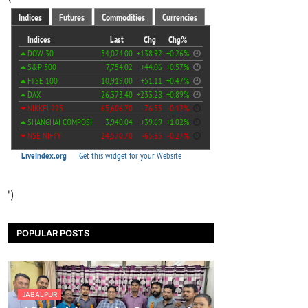
')
POPULAR POSTS
JABALPUR