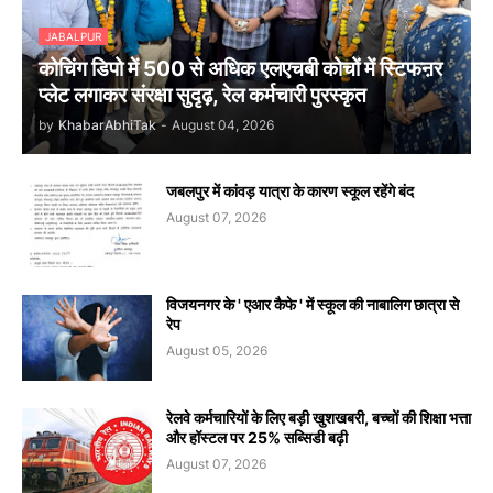
JABALPUR
कोचिंग डिपो में 500 से अधिक एलएचबी कोचों में स्टिफऩर
प्लेट लगाकर संरक्षा सुदृढ़, रेल कर्मचारी पुरस्कृत
by
KhabarAbhiTak
-
August 04, 2026
जबलपुर में कांवड़ यात्रा के कारण स्कूल रहेंगे बंद
August 07, 2026
विजयनगर के ' एआर कैफे ' में स्कूल की नाबालिग छात्रा से
रेप
August 05, 2026
रेलवे कर्मचारियों के लिए बड़ी खुशखबरी, बच्चों की शिक्षा भत्ता
और हॉस्टल पर 25% सब्सिडी बढ़ी
August 07, 2026