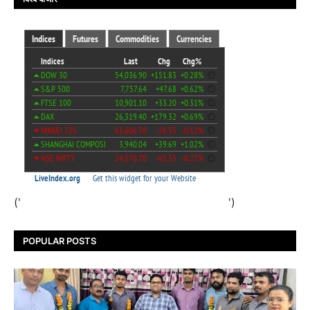
('
')
POPULAR POSTS