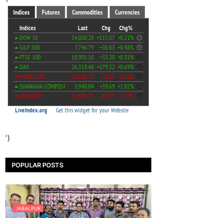
')
POPULAR POSTS
JABALPUR