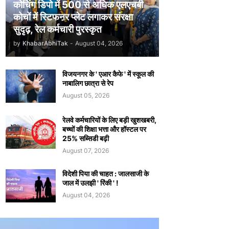
कोचिंग डिपो में 500 से अधिक एलएचबी
कोचों में स्टिफऩर प्लेट लगाकर संरक्षा
सुदृढ़, रेल कर्मचारी पुरस्कृत
by
KhabarAbhiTak
-
August 04, 2026
विजयनगर के ' एआर कैफे ' में स्कूल की
नाबालिग छात्रा से रेप
August 05, 2026
रेलवे कर्मचारियों के लिए बड़ी खुशखबरी,
बच्चों की शिक्षा भत्ता और हॉस्टल पर
25% सब्सिडी बढ़ी
August 07, 2026
विदेशी पिया की चाहत : जालसाजी के
जाल में उलझी ' रिंकी ' !
August 04, 2026