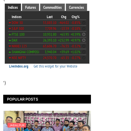
')
POPULAR POSTS
JABALPUR