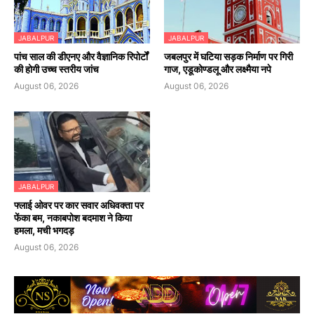
JABALPUR
JABALPUR
पांच साल की डीएनए और वैज्ञानिक रिपोर्टों
जबलपुर में घटिया सड़क निर्माण पर गिरी
की होगी उच्च स्तरीय जांच
गाज, एडूकोण्डलू और लक्ष्मैया नपे
August 06, 2026
August 06, 2026
JABALPUR
फ्लाई ओवर पर कार सवार अधिवक्ता पर
फेंका बम, नकाबपोश बदमाश ने किया
हमला, मची भगदड़
August 06, 2026