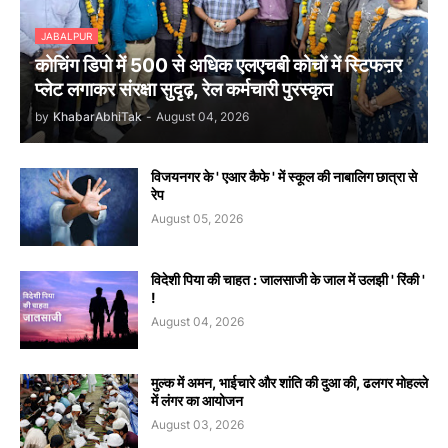
JABALPUR
कोचिंग डिपो में 500 से अधिक एलएचबी कोचों में स्टिफऩर
प्लेट लगाकर संरक्षा सुदृढ़, रेल कर्मचारी पुरस्कृत
by
KhabarAbhiTak
-
August 04, 2026
विजयनगर के ' एआर कैफे ' में स्कूल की नाबालिग छात्रा से
रेप
August 05, 2026
विदेशी पिया की चाहत : जालसाजी के जाल में उलझी ' रिंकी '
!
August 04, 2026
मुल्क में अमन, भाईचारे और शांति की दुआ की, ढलगर मोहल्ले
में लंगर का आयोजन
August 03, 2026