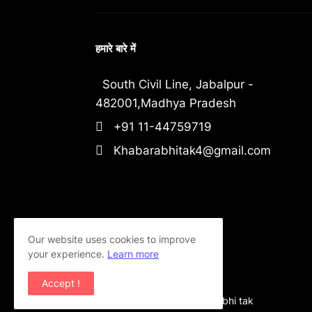
हमारे बारे में
South Civil Line, Jabalpur -
482001,Madhya Pradesh
+91 11-44759719
Khabarabhitak4@gmail.com
Our website uses cookies to improve
your experience.
Learn more
Accept !
Copyright ©
2026
khabar abhi tak