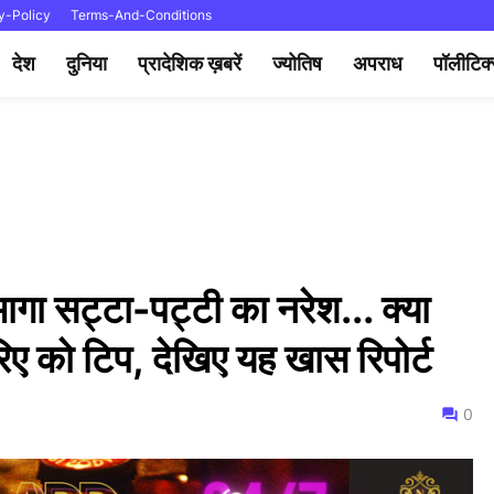
y-Policy
Terms-And-Conditions
देश
दुनिया
प्रादेशिक ख़बरें
ज्योतिष
अपराध
पॉलीटिक
गा सट्टा-पट्टी का नरेश... क्या
िए को टिप, देखिए यह खास रिपोर्ट
0