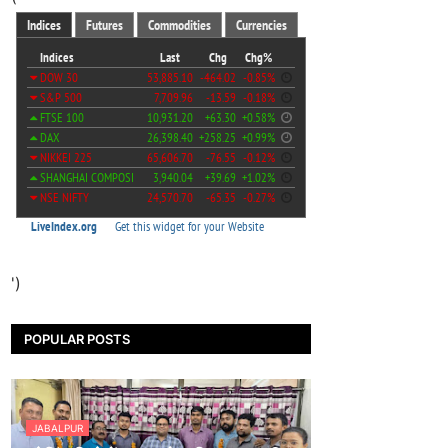
')
POPULAR POSTS
JABALPUR