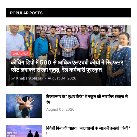
POPULAR POSTS
JABALPUR
कोचिंग डिपो में 500 से अधिक एलएचबी कोचों में स्टिफऩर
प्लेट लगाकर संरक्षा सुदृढ़, रेल कर्मचारी पुरस्कृत
by
KhabarAbhiTak
-
August 04, 2026
विजयनगर के ' एआर कैफे ' में स्कूल की नाबालिग छात्रा से
रेप
August 05, 2026
विदेशी पिया की चाहत : जालसाजी के जाल में उलझी ' रिंकी '
!