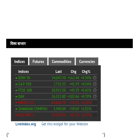
विश्व बाजार
('
')