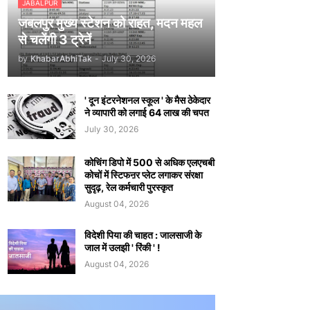
JABALPUR
जबलपुर मुख्य स्टेशन को राहत, मदन महल
से चलेंगी 3 ट्रेनें
by
KhabarAbhiTak
-
July 30, 2026
' दून इंटरनेशनल स्कूल ' के मैस ठेकेदार
ने व्यापारी को लगाई 64 लाख की चपत
July 30, 2026
कोचिंग डिपो में 500 से अधिक एलएचबी
कोचों में स्टिफऩर प्लेट लगाकर संरक्षा
सुदृढ़, रेल कर्मचारी पुरस्कृत
August 04, 2026
विदेशी पिया की चाहत : जालसाजी के
जाल में उलझी ' रिंकी ' !
August 04, 2026