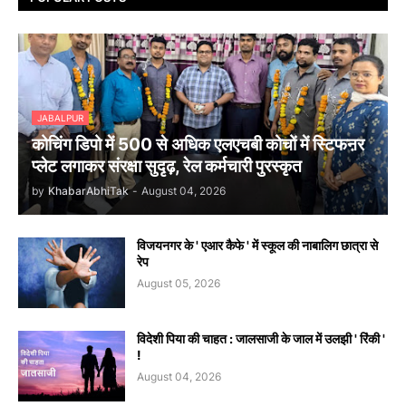
JABALPUR
कोचिंग डिपो में 500 से अधिक एलएचबी कोचों में स्टिफऩर
प्लेट लगाकर संरक्षा सुदृढ़, रेल कर्मचारी पुरस्कृत
by
KhabarAbhiTak
-
August 04, 2026
विजयनगर के ' एआर कैफे ' में स्कूल की नाबालिग छात्रा से
रेप
August 05, 2026
विदेशी पिया की चाहत : जालसाजी के जाल में उलझी ' रिंकी '
!
August 04, 2026