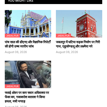
YOU MIGHT LIKE
JABALPUR
JABALPUR
पांच साल की डीएनए और वैज्ञानिक रिपोर्टों
जबलपुर में घटिया सड़क निर्माण पर गिरी
की होगी उच्च स्तरीय जांच
गाज, एडूकोण्डलू और लक्ष्मैया नपे
August 06, 2026
August 06, 2026
JABALPUR
फ्लाई ओवर पर कार सवार अधिवक्ता पर
फेंका बम, नकाबपोश बदमाश ने किया
हमला, मची भगदड़
August 06, 2026