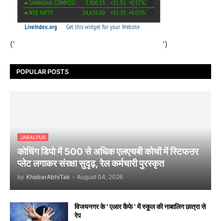
('
')
POPULAR POSTS
JABALPUR
कोचिंग डिपो में 500 से अधिक एलएचबी कोचों में स्टिफऩर
प्लेट लगाकर संरक्षा सुदृढ़, रेल कर्मचारी पुरस्कृत
by
KhabarAbhiTak
-
August 04, 2026
विजयनगर के ' एआर कैफे ' में स्कूल की नाबालिग छात्रा से
रेप