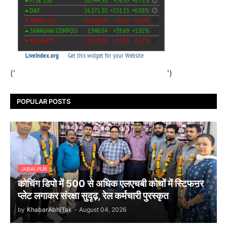
('
')
POPULAR POSTS
JABALPUR
कोचिंग डिपो में 500 से अधिक एलएचबी कोचों में स्टिफऩर
प्लेट लगाकर संरक्षा सुदृढ़, रेल कर्मचारी पुरस्कृत
by
KhabarAbhiTak
-
August 04, 2026