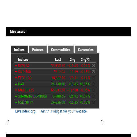
विश्व बाजार
('
')