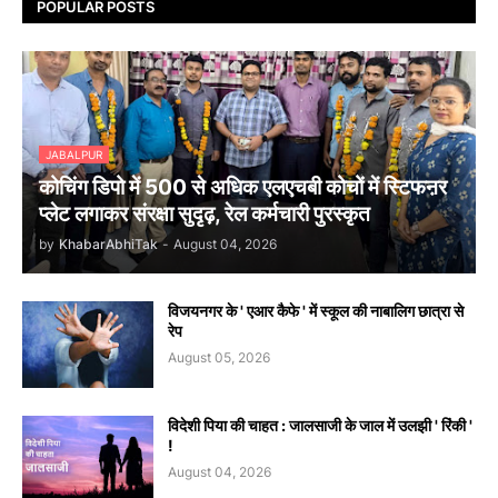
POPULAR POSTS
JABALPUR
कोचिंग डिपो में 500 से अधिक एलएचबी कोचों में स्टिफऩर
प्लेट लगाकर संरक्षा सुदृढ़, रेल कर्मचारी पुरस्कृत
by
KhabarAbhiTak
-
August 04, 2026
विजयनगर के ' एआर कैफे ' में स्कूल की नाबालिग छात्रा से
रेप
August 05, 2026
विदेशी पिया की चाहत : जालसाजी के जाल में उलझी ' रिंकी '
!
August 04, 2026