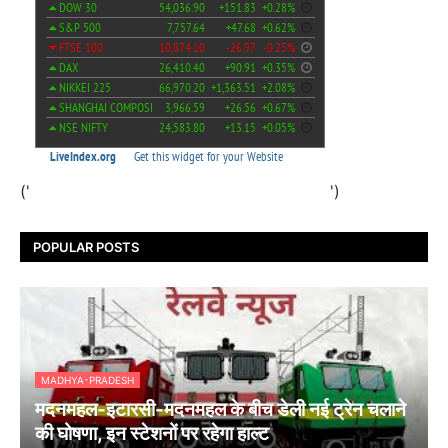
('
')
POPULAR POSTS
MADHYA-PRADESH
मदनमहल-इटारसी-मदनमहल के बीच डेली नई ट्रेन चलाने
की घोषणा, इन स्टेशनों पर रहेगा हाल्ट