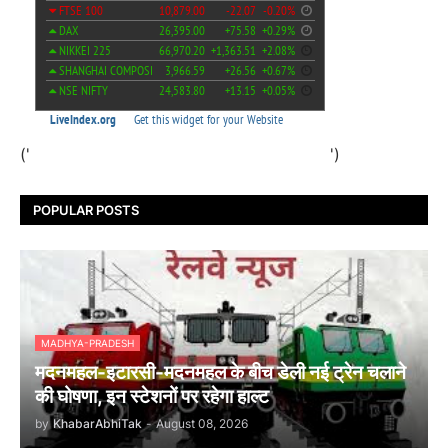
('
')
POPULAR POSTS
MADHYA-PRADESH
मदनमहल-इटारसी-मदनमहल के बीच डेली नई ट्रेन चलाने
की घोषणा, इन स्टेशनों पर रहेगा हाल्ट
by
KhabarAbhiTak
-
August 08, 2026