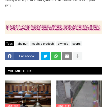
बनी।
Tags
jabalpur
madhya pradesh
olympic
sports
Facebook
YOU MIGHT LIKE
JABALPUR
JABALPUR