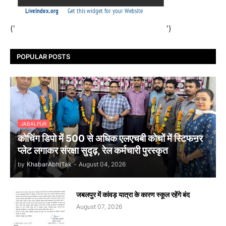
('
')
POPULAR POSTS
JABALPUR
कोचिंग डिपो में 500 से अधिक एलएचबी कोचों में स्टिफऩर
प्लेट लगाकर संरक्षा सुदृढ़, रेल कर्मचारी पुरस्कृत
by
KhabarAbhiTak
-
August 04, 2026
जबलपुर में कांवड़ यात्रा के कारण स्कूल रहेंगे बंद
August 07, 2026