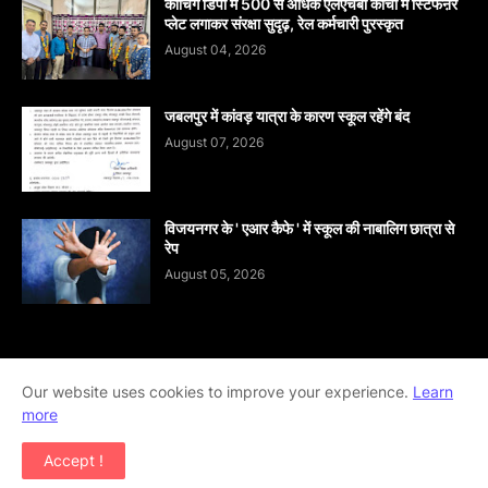
कोचिंग डिपो में 500 से अधिक एलएचबी कोचों में स्टिफऩर
प्लेट लगाकर संरक्षा सुदृढ़, रेल कर्मचारी पुरस्कृत
August 04, 2026
जबलपुर में कांवड़ यात्रा के कारण स्कूल रहेंगे बंद
August 07, 2026
विजयनगर के ' एआर कैफे ' में स्कूल की नाबालिग छात्रा से
रेप
August 05, 2026
Home
About
contact-us
Disclaimer
Our website uses cookies to improve your experience.
Learn
more
Privacy-Policy
Terms-And-Conditions
Accept !
Copyright ©
2026
khabar abhi tak