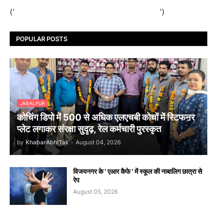
('
')
POPULAR POSTS
JABALPUR
कोचिंग डिपो में 500 से अधिक एलएचबी कोचों में स्टिफऩर
प्लेट लगाकर संरक्षा सुदृढ़, रेल कर्मचारी पुरस्कृत
by
KhabarAbhiTak
-
August 04, 2026
विजयनगर के ' एआर कैफे ' में स्कूल की नाबालिग छात्रा से
रेप
August 05, 2026