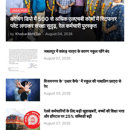
JABALPUR
कोचिंग डिपो में 500 से अधिक एलएचबी कोचों में स्टिफऩर
प्लेट लगाकर संरक्षा सुदृढ़, रेल कर्मचारी पुरस्कृत
by
KhabarAbhiTak
-
August 04, 2026
जबलपुर में कांवड़ यात्रा के कारण स्कूल रहेंगे बंद
August 07, 2026
विजयनगर के ' एआर कैफे ' में स्कूल की नाबालिग छात्रा से
रेप
August 05, 2026
रेलवे कर्मचारियों के लिए बड़ी खुशखबरी, बच्चों की शिक्षा भत्ता
और हॉस्टल पर 25% सब्सिडी बढ़ी
August 07, 2026