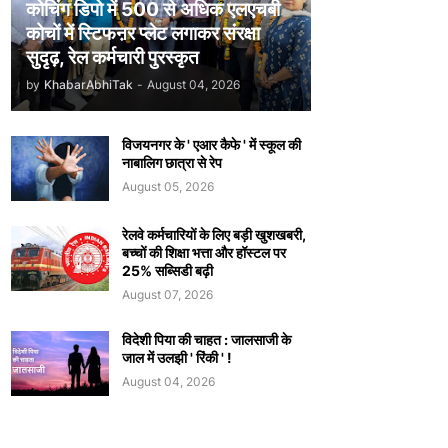
कोचिंग डिपो में 500 से अधिक एलएचबी
कोचों में स्टिफऩर प्लेट लगाकर संरक्षा
सुदृढ़, रेल कर्मचारी पुरस्कृत
by
KhabarAbhiTak
-
August 04, 2026
विजयनगर के ' एआर कैफे ' में स्कूल की
नाबालिग छात्रा से रेप
August 05, 2026
रेलवे कर्मचारियों के लिए बड़ी खुशखबरी,
बच्चों की शिक्षा भत्ता और हॉस्टल पर
25% सब्सिडी बढ़ी
August 07, 2026
विदेशी पिया की चाहत : जालसाजी के
जाल में उलझी ' रिंकी ' !
August 04, 2026