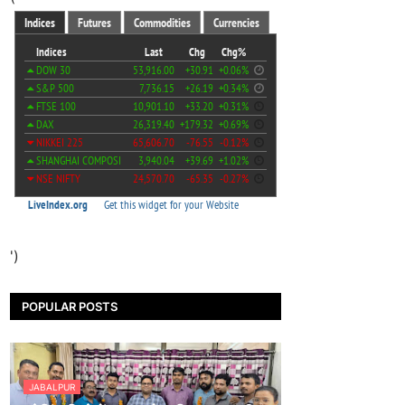
')
POPULAR POSTS
JABALPUR