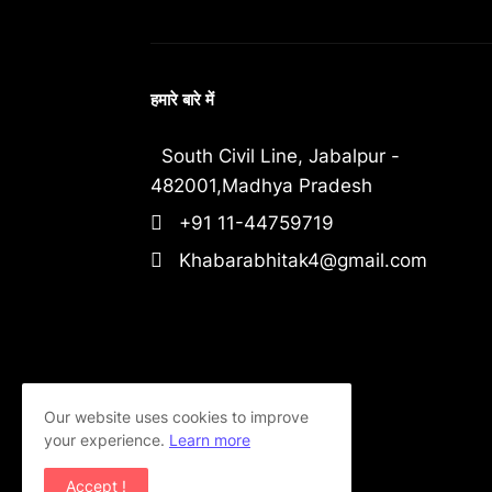
हमारे बारे में
South Civil Line, Jabalpur -
482001,Madhya Pradesh
+91 11-44759719
Khabarabhitak4@gmail.com
Our website uses cookies to improve
your experience.
Learn more
Accept !