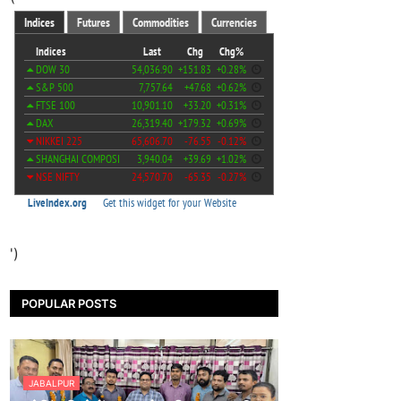
')
POPULAR POSTS
JABALPUR