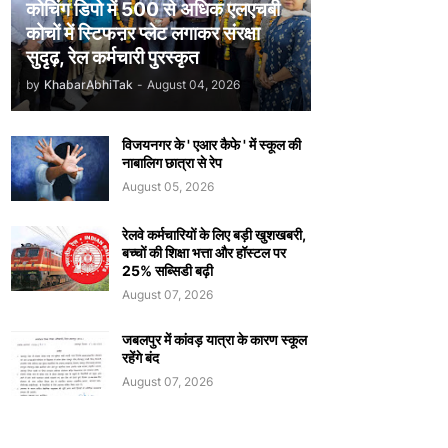
कोचिंग डिपो में 500 से अधिक एलएचबी
कोचों में स्टिफऩर प्लेट लगाकर संरक्षा
सुदृढ़, रेल कर्मचारी पुरस्कृत
by
KhabarAbhiTak
-
August 04, 2026
विजयनगर के ' एआर कैफे ' में स्कूल की
नाबालिग छात्रा से रेप
August 05, 2026
रेलवे कर्मचारियों के लिए बड़ी खुशखबरी,
बच्चों की शिक्षा भत्ता और हॉस्टल पर
25% सब्सिडी बढ़ी
August 07, 2026
जबलपुर में कांवड़ यात्रा के कारण स्कूल
रहेंगे बंद
August 07, 2026