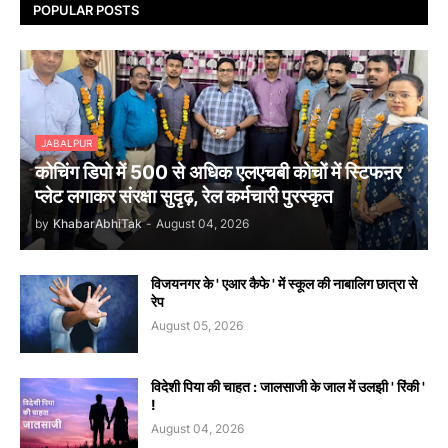
POPULAR POSTS
JABALPUR
कोचिंग डिपो में 500 से अधिक एलएचबी कोचों में स्टिफऩर
प्लेट लगाकर संरक्षा सुदृढ़, रेल कर्मचारी पुरस्कृत
by
KhabarAbhiTak
-
August 04, 2026
विजयनगर के ' एआर कैफे ' में स्कूल की नाबालिग छात्रा से
रेप
August 05, 2026
विदेशी पिया की चाहत : जालसाजी के जाल में उलझी ' रिंकी '
!
August 04, 2026