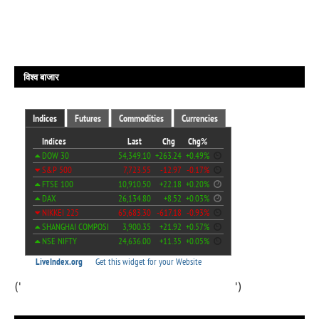
विश्व बाजार
('
')