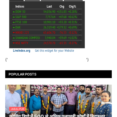
('
')
POPULAR POSTS
JABALPUR
कोचिंग डिपो में 500 से अधिक एलएचबी कोचों में स्टिफऩर