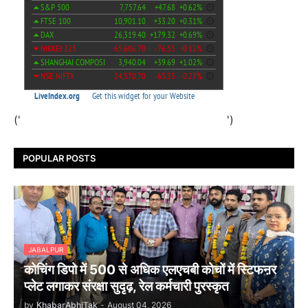
('
')
POPULAR POSTS
JABALPUR
कोचिंग डिपो में 500 से अधिक एलएचबी कोचों में स्टिफऩर
प्लेट लगाकर संरक्षा सुदृढ़, रेल कर्मचारी पुरस्कृत
by
KhabarAbhiTak
-
August 04, 2026