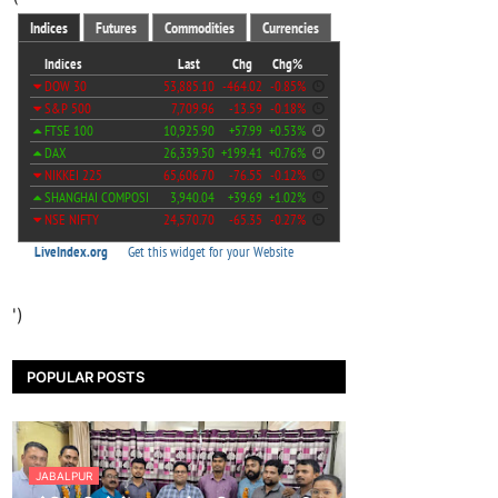
')
POPULAR POSTS
JABALPUR