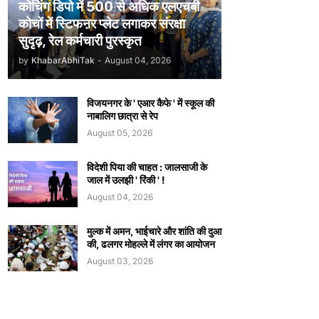
कोचिंग डिपो में 500 से अधिक एलएचबी
कोचों में स्टिफऩर प्लेट लगाकर संरक्षा
सुदृढ़, रेल कर्मचारी पुरस्कृत
by
KhabarAbhiTak
-
August 04, 2026
विजयनगर के ' एआर कैफे ' में स्कूल की
नाबालिग छात्रा से रेप
August 05, 2026
विदेशी पिया की चाहत : जालसाजी के
जाल में उलझी ' रिंकी ' !
August 04, 2026
मुल्क में अमन, भाईचारे और शांति की दुआ
की, ढलगर मोहल्ले में लंगर का आयोजन
August 03, 2026