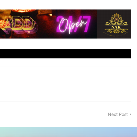
Next Post