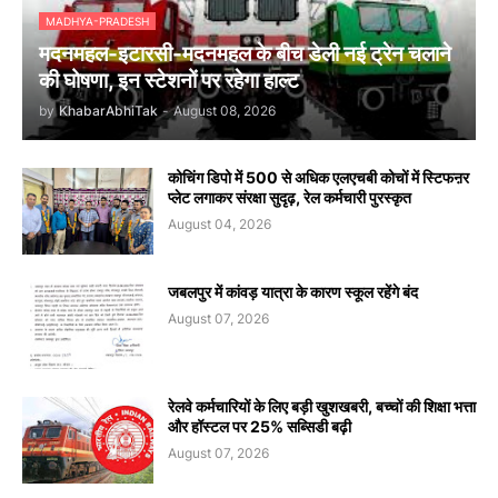
MADHYA-PRADESH
मदनमहल-इटारसी-मदनमहल के बीच डेली नई ट्रेन चलाने
की घोषणा, इन स्टेशनों पर रहेगा हाल्ट
by
KhabarAbhiTak
-
August 08, 2026
कोचिंग डिपो में 500 से अधिक एलएचबी कोचों में स्टिफऩर
प्लेट लगाकर संरक्षा सुदृढ़, रेल कर्मचारी पुरस्कृत
August 04, 2026
जबलपुर में कांवड़ यात्रा के कारण स्कूल रहेंगे बंद
August 07, 2026
रेलवे कर्मचारियों के लिए बड़ी खुशखबरी, बच्चों की शिक्षा भत्ता
और हॉस्टल पर 25% सब्सिडी बढ़ी
August 07, 2026