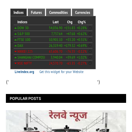
('
')
POPULAR POSTS