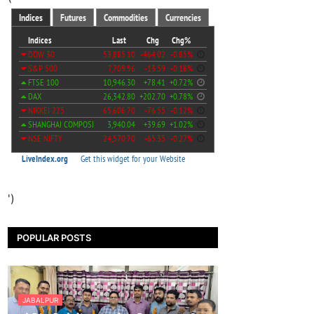
')
POPULAR POSTS
JABALPUR