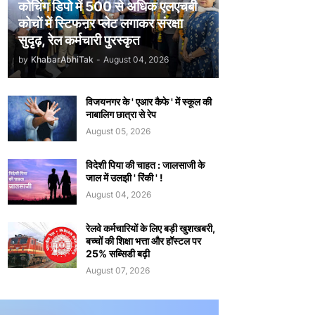
कोचिंग डिपो में 500 से अधिक एलएचबी
कोचों में स्टिफऩर प्लेट लगाकर संरक्षा
सुदृढ़, रेल कर्मचारी पुरस्कृत
by
KhabarAbhiTak
-
August 04, 2026
विजयनगर के ' एआर कैफे ' में स्कूल की
नाबालिग छात्रा से रेप
August 05, 2026
विदेशी पिया की चाहत : जालसाजी के
जाल में उलझी ' रिंकी ' !
August 04, 2026
रेलवे कर्मचारियों के लिए बड़ी खुशखबरी,
बच्चों की शिक्षा भत्ता और हॉस्टल पर
25% सब्सिडी बढ़ी
August 07, 2026