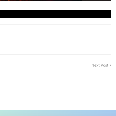
Next Post