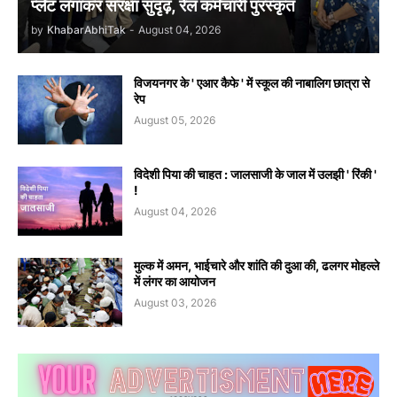
प्लेट लगाकर संरक्षा सुदृढ़, रेल कर्मचारी पुरस्कृत
by
KhabarAbhiTak
-
August 04, 2026
विजयनगर के ' एआर कैफे ' में स्कूल की नाबालिग छात्रा से
रेप
August 05, 2026
विदेशी पिया की चाहत : जालसाजी के जाल में उलझी ' रिंकी '
!
August 04, 2026
मुल्क में अमन, भाईचारे और शांति की दुआ की, ढलगर मोहल्ले
में लंगर का आयोजन
August 03, 2026