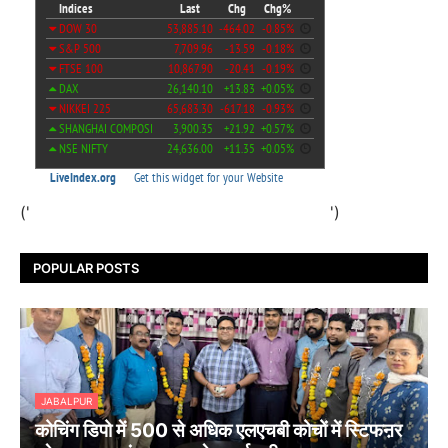
('
')
POPULAR POSTS
JABALPUR
कोचिंग डिपो में 500 से अधिक एलएचबी कोचों में स्टिफऩर