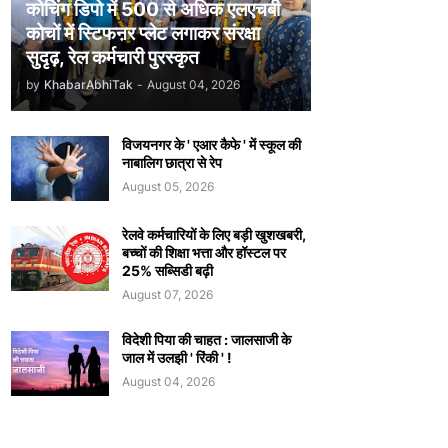
कोचिंग डिपो में 500 से अधिक एलएचबी
कोचों में स्टिफऩर प्लेट लगाकर संरक्षा
सुदृढ़, रेल कर्मचारी पुरस्कृत
by
KhabarAbhiTak
-
August 04, 2026
विजयनगर के ' एआर कैफे ' में स्कूल की
नाबालिग छात्रा से रेप
August 05, 2026
रेलवे कर्मचारियों के लिए बड़ी खुशखबरी,
बच्चों की शिक्षा भत्ता और हॉस्टल पर
25% सब्सिडी बढ़ी
August 07, 2026
विदेशी पिया की चाहत : जालसाजी के
जाल में उलझी ' रिंकी ' !
August 04, 2026