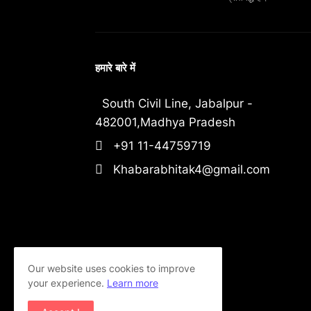
हमारे बारे में
South Civil Line, Jabalpur -
482001,Madhya Pradesh
+91 11-44759719
Khabarabhitak4@gmail.com
Our website uses cookies to improve
your experience.
Learn more