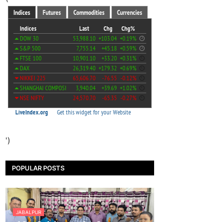
')
POPULAR POSTS
JABALPUR