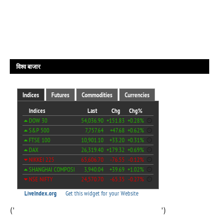
विश्व बाजार
('
')