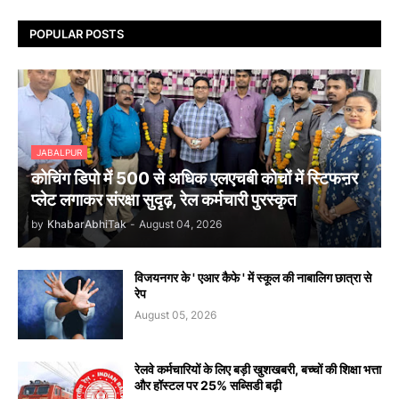
POPULAR POSTS
JABALPUR
कोचिंग डिपो में 500 से अधिक एलएचबी कोचों में स्टिफऩर
प्लेट लगाकर संरक्षा सुदृढ़, रेल कर्मचारी पुरस्कृत
by
KhabarAbhiTak
-
August 04, 2026
विजयनगर के ' एआर कैफे ' में स्कूल की नाबालिग छात्रा से
रेप
August 05, 2026
रेलवे कर्मचारियों के लिए बड़ी खुशखबरी, बच्चों की शिक्षा भत्ता
और हॉस्टल पर 25% सब्सिडी बढ़ी