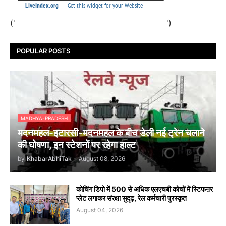
('
')
POPULAR POSTS
MADHYA-PRADESH
मदनमहल-इटारसी-मदनमहल के बीच डेली नई ट्रेन चलाने
की घोषणा, इन स्टेशनों पर रहेगा हाल्ट
by
KhabarAbhiTak
-
August 08, 2026
कोचिंग डिपो में 500 से अधिक एलएचबी कोचों में स्टिफऩर
प्लेट लगाकर संरक्षा सुदृढ़, रेल कर्मचारी पुरस्कृत
August 04, 2026