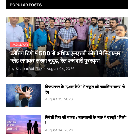
POPULAR POSTS
JABALPUR
कोचिंग डिपो में 500 से अधिक एलएचबी कोचों में स्टिफऩर
प्लेट लगाकर संरक्षा सुदृढ़, रेल कर्मचारी पुरस्कृत
by
KhabarAbhiTak
-
August 04, 2026
विजयनगर के ' एआर कैफे ' में स्कूल की नाबालिग छात्रा से
रेप
August 05, 2026
विदेशी पिया की चाहत : जालसाजी के जाल में उलझी ' रिंकी '
!
August 04, 2026