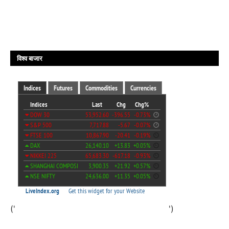
विश्व बाजार
('
')