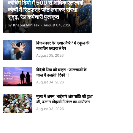
कोचिंग डिपो में 500 से अधिक एलएचबी
कोचों में स्टिफऩर प्लेट लगाकर संरक्षा
सुदृढ़, रेल कर्मचारी पुरस्कृत
by
KhabarAbhiTak
-
August 04, 2026
विजयनगर के ' एआर कैफे ' में स्कूल की
नाबालिग छात्रा से रेप
August 05, 2026
विदेशी पिया की चाहत : जालसाजी के
जाल में उलझी ' रिंकी ' !
August 04, 2026
मुल्क में अमन, भाईचारे और शांति की दुआ
की, ढलगर मोहल्ले में लंगर का आयोजन
August 03, 2026