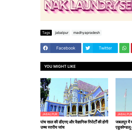
Tags
jabalpur
madhyapradesh
Facebook
Twitter
YOU MIGHT LIKE
JABALPUR
JABALPU
पांच साल की डीएनए और वैज्ञानिक रिपोर्टों की होगी
जबलपुर में
उच्च स्तरीय जांच
एडूकोण्डलू औ