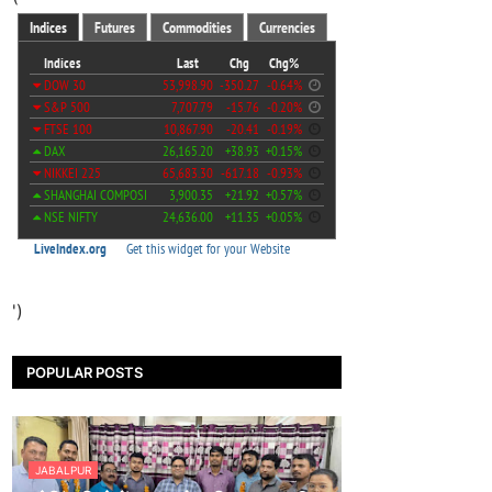
')
POPULAR POSTS
JABALPUR