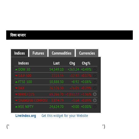
विश्व बाजार
('
')