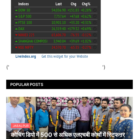
('
')
POPULAR POSTS
JABALPUR
कोचिंग डिपो में 500 से अधिक एलएचबी कोचों में स्टिफऩर