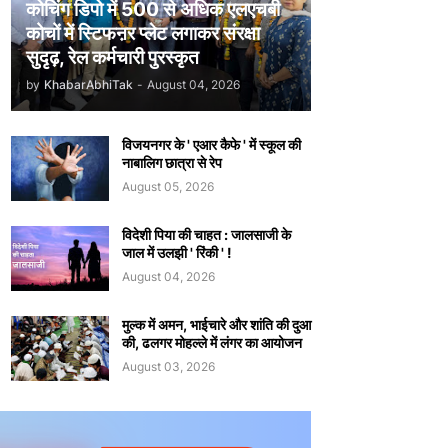
कोचिंग डिपो में 500 से अधिक एलएचबी
कोचों में स्टिफऩर प्लेट लगाकर संरक्षा
सुदृढ़, रेल कर्मचारी पुरस्कृत
by
KhabarAbhiTak
-
August 04, 2026
विजयनगर के ' एआर कैफे ' में स्कूल की
नाबालिग छात्रा से रेप
August 05, 2026
विदेशी पिया की चाहत : जालसाजी के
जाल में उलझी ' रिंकी ' !
August 04, 2026
मुल्क में अमन, भाईचारे और शांति की दुआ
की, ढलगर मोहल्ले में लंगर का आयोजन
August 03, 2026