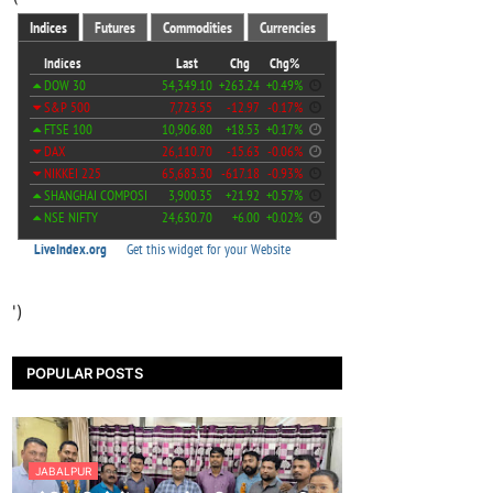
')
POPULAR POSTS
JABALPUR